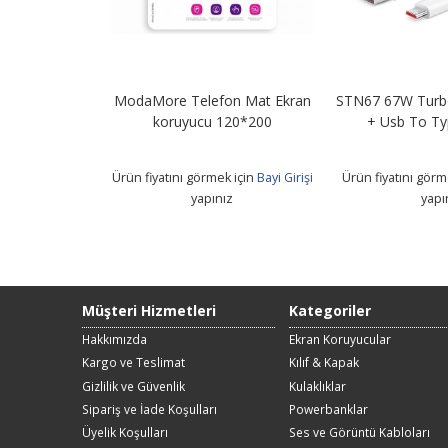
n Mat Ekran
STN67 67W Turbo Şarj Adaptörü
Anti Static Fu
20*200
+ Usb To Type-C Kablo
Koruyucu App
 için
Bayi Girişi
Ürün fiyatını görmek için
Bayi Girişi
Ürün fiyatını görm
z
yapınız
yapı
Müşteri Hizmetleri
Kategoriler
Hakkımızda
Ekran Koruyucular
Kargo ve Teslimat
Kılıf & Kapak
Gizlilik ve Güvenlik
Kulaklıklar
Sipariş ve İade Koşulları
Powerbanklar
Üyelik Koşulları
Ses ve Görüntü Kabloları