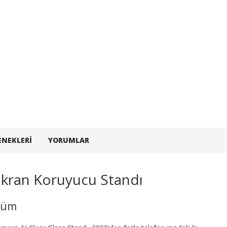
ENEKLERI
YORUMLAR
Ekran Koruyucu Standı
özüm