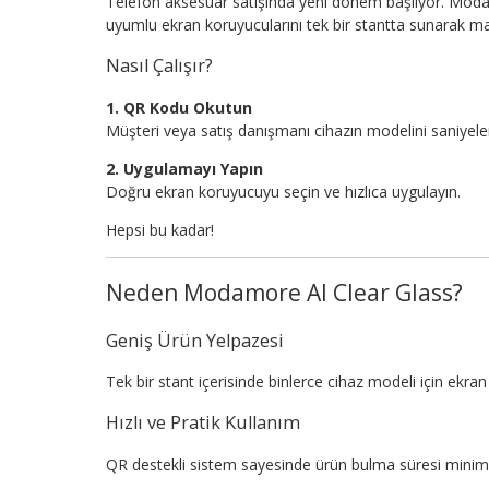
Telefon aksesuar satışında yeni dönem başlıyor. Moda
uyumlu ekran koruyucularını tek bir stantta sunarak ma
Nasıl Çalışır?
1. QR Kodu Okutun
Müşteri veya satış danışmanı cihazın modelini saniyeler
2. Uygulamayı Yapın
Doğru ekran koruyucuyu seçin ve hızlıca uygulayın.
Hepsi bu kadar!
Neden Modamore AI Clear Glass?
Geniş Ürün Yelpazesi
Tek bir stant içerisinde binlerce cihaz modeli için ekr
Hızlı ve Pratik Kullanım
QR destekli sistem sayesinde ürün bulma süresi minim