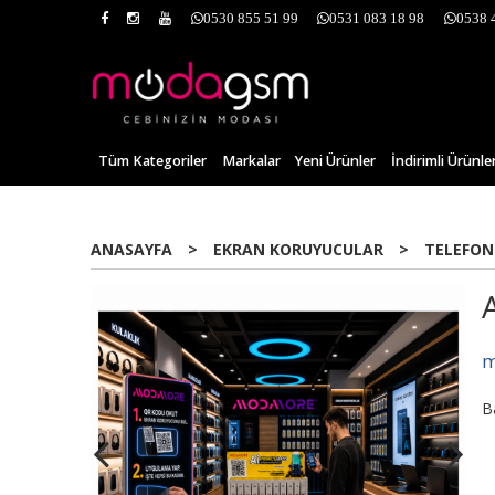
0530 855 51 99
0531 083 18 98
0538 
Tüm Kategoriler
Markalar
Yeni Ürünler
İndirimli Ürünle
ANASAYFA
>
EKRAN KORUYUCULAR
>
TELEFON
Yeni
m
B