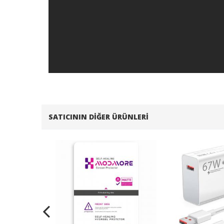
SATICININ DIĞER ÜRÜNLERI