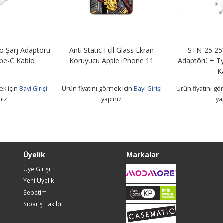
ll Glass Ekran
STN-25 25W Smart Şarj
ModaMore Tele
le iPhone 11
Adaptörü + Type-C To Type-C
Ekran koru
Kablo
ek için
Bayi Girişi
Ürün fiyatını görmek için
Bayi Girişi
Ürün fiyatını gö
nız
yapınız
ya
Üyelik
Markalar
Üye Girişi
Yeni Üyelik
Sepetim
Sipariş Takibi