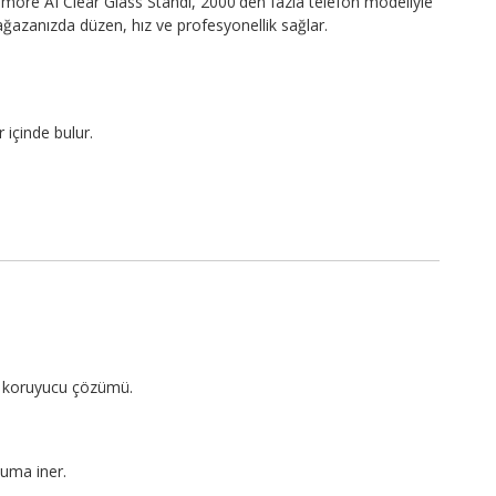
more AI Clear Glass Standı, 2000'den fazla telefon modeliyle
ğazanızda düzen, hız ve profesyonellik sağlar.
 içinde bulur.
an koruyucu çözümü.
uma iner.