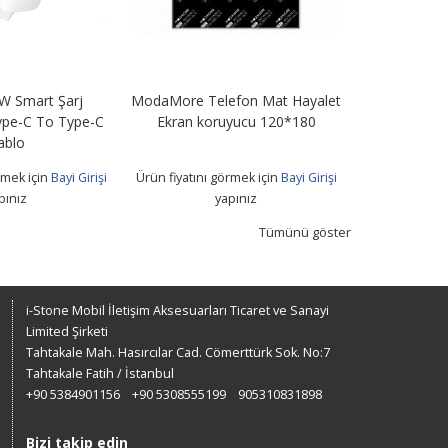
fon Mat Hayalet
KA-19T 15W Hızlı Şarj Adaptörü
Modamore 
yucu 120*180
+ Type-C USB Kablo
Xiaomi 
rmek için
Bayi Girişi
Ürün fiyatını görmek için
Bayi Girişi
Ürün fiyatını 
pınız
yapınız
Tümünü göster
i-Stone Mobil İletişim Aksesuarları Ticaret ve Sanayi
Limited Şirketi
Tahtakale Mah. Hasırcılar Cad. Cömerttürk Sok. No:7
Tahtakale Fatih / İstanbul
+90 5384901156
+90 5308555199
905310831898
Bizi takip edin