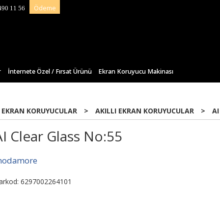
Ödeme
490 11 56
r
İnternete Özel / Fırsat Ürünü
Ekran Koruyucu Makinası
 EKRAN KORUYUCULAR
>
AKILLI EKRAN KORUYUCULAR
>
AI
AI Clear Glass No:55
odamore
arkod: 6297002264101