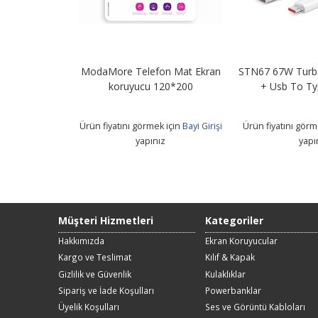
Lightning PD
ModaMore Telefon Mat Ekran
STN67 67W Turbo
etre
koruyucu 120*200
+ Usb To Ty
 için
Bayi Girişi
Ürün fiyatını görmek için
Bayi Girişi
Ürün fiyatını görm
z
yapınız
yapı
Müşteri Hizmetleri
Kategoriler
Hakkımızda
Ekran Koruyucular
Kargo ve Teslimat
Kılıf & Kapak
Gizlilik ve Güvenlik
Kulaklıklar
Sipariş ve İade Koşulları
Powerbanklar
Üyelik Koşulları
Ses ve Görüntü Kabloları