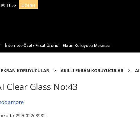
Ödeme
490 11 56
r
İnternete Özel / Fırsat Ürünü
Ekran Koruyucu Makinası
 EKRAN KORUYUCULAR
>
AKILLI EKRAN KORUYUCULAR
>
AI
AI Clear Glass No:43
odamore
arkod: 6297002263982