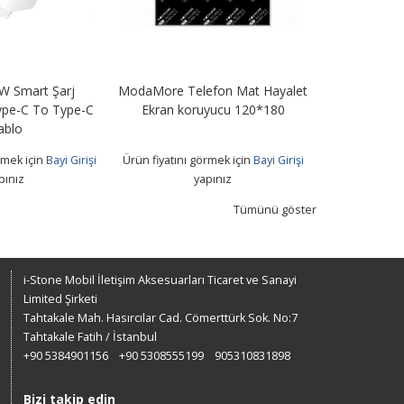
W Smart Şarj
ModaMore Telefon Mat Hayalet
KA-19T 15W H
ype-C To Type-C
Ekran koruyucu 120*180
+ Type
ablo
rmek için
Bayi Girişi
Ürün fiyatını görmek için
Bayi Girişi
Ürün fiyatını 
pınız
yapınız
Tümünü göster
i-Stone Mobil İletişim Aksesuarları Ticaret ve Sanayi
Limited Şirketi
Tahtakale Mah. Hasırcılar Cad. Cömerttürk Sok. No:7
Tahtakale Fatih / İstanbul
+90 5384901156
+90 5308555199
905310831898
Bizi takip edin