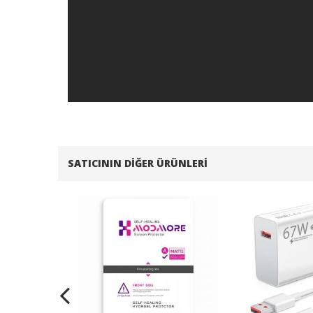
SATICININ DIĞER ÜRÜNLERI