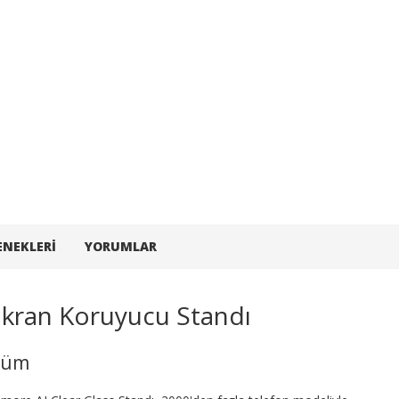
ENEKLERI
YORUMLAR
Ekran Koruyucu Standı
özüm