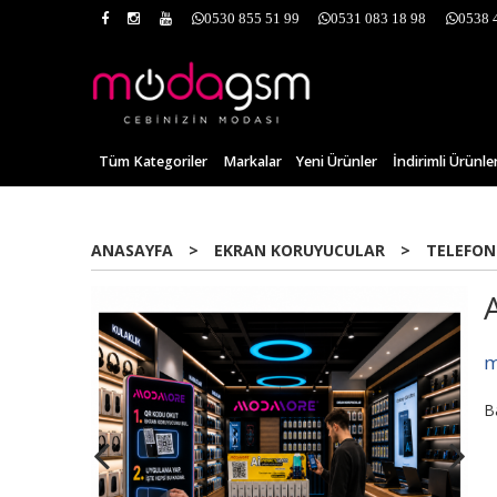
0530 855 51 99
0531 083 18 98
0538 
Tüm Kategoriler
Markalar
Yeni Ürünler
İndirimli Ürünle
ANASAYFA
>
EKRAN KORUYUCULAR
>
TELEFON
Yeni
m
B