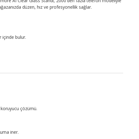
more AI Clear Glass Standı, 2000'den fazla telefon modeliyle
ğazanızda düzen, hız ve profesyonellik sağlar.
 içinde bulur.
an koruyucu çözümü.
uma iner.