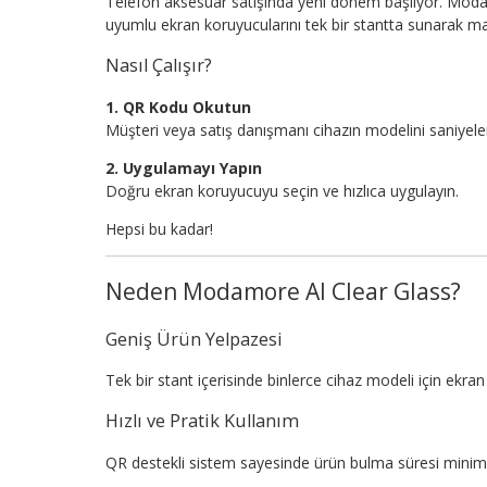
Telefon aksesuar satışında yeni dönem başlıyor. Moda
uyumlu ekran koruyucularını tek bir stantta sunarak ma
Nasıl Çalışır?
1. QR Kodu Okutun
Müşteri veya satış danışmanı cihazın modelini saniyeler
2. Uygulamayı Yapın
Doğru ekran koruyucuyu seçin ve hızlıca uygulayın.
Hepsi bu kadar!
Neden Modamore AI Clear Glass?
Geniş Ürün Yelpazesi
Tek bir stant içerisinde binlerce cihaz modeli için ekr
Hızlı ve Pratik Kullanım
QR destekli sistem sayesinde ürün bulma süresi minim