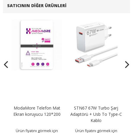
SATICININ DIĞER ÜRÜNLERI
ng
ModaMore Telefon Mat
STN67 67W Turbo Şarj
A
Ekran koruyucu 120*200
Adaptörü + Usb To Type-C
K
Kablo
Ürün fiyatını görmek için
Ürün fiyatını görmek için