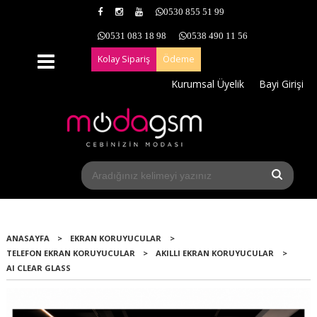
0530 855 51 99
0531 083 18 98
0538 490 11 56
Kolay Sipariş
Ödeme
Kurumsal Üyelik
Bayi Girişi
ANASAYFA
>
EKRAN KORUYUCULAR
>
TELEFON EKRAN KORUYUCULAR
>
AKILLI EKRAN KORUYUCULAR
>
AI CLEAR GLASS
Yeni