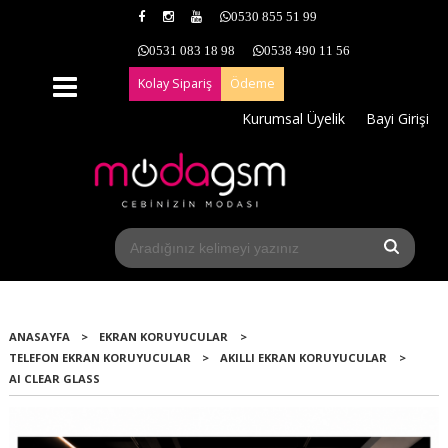
0530 855 51 99
0531 083 18 98
0538 490 11 56
Kolay Sipariş
Ödeme
Kurumsal Üyelik
Bayi Girişi
ANASAYFA
>
EKRAN KORUYUCULAR
>
TELEFON EKRAN KORUYUCULAR
>
AKILLI EKRAN KORUYUCULAR
>
AI CLEAR GLASS
Yeni