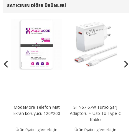
SATICININ DIĞER ÜRÜNLERI
ng
ModaMore Telefon Mat
STN67 67W Turbo Şarj
A
Ekran koruyucu 120*200
Adaptörü + Usb To Type-C
K
Kablo
Ürün fiyatını görmek için
Ürün fiyatını görmek için