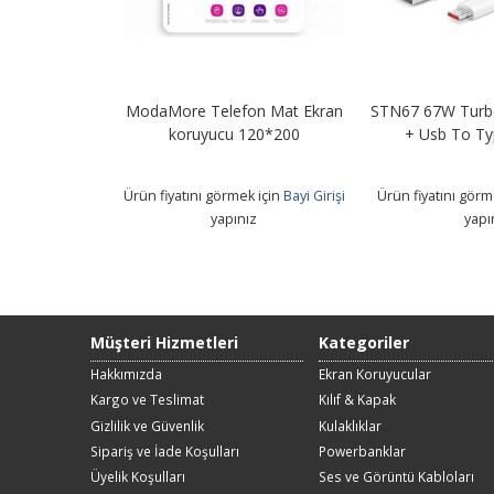
Lightning PD
ModaMore Telefon Mat Ekran
STN67 67W Turbo
etre
koruyucu 120*200
+ Usb To Ty
 için
Bayi Girişi
Ürün fiyatını görmek için
Bayi Girişi
Ürün fiyatını görm
z
yapınız
yapı
Müşteri Hizmetleri
Kategoriler
Hakkımızda
Ekran Koruyucular
Kargo ve Teslimat
Kılıf & Kapak
Gizlilik ve Güvenlik
Kulaklıklar
Sipariş ve İade Koşulları
Powerbanklar
Üyelik Koşulları
Ses ve Görüntü Kabloları