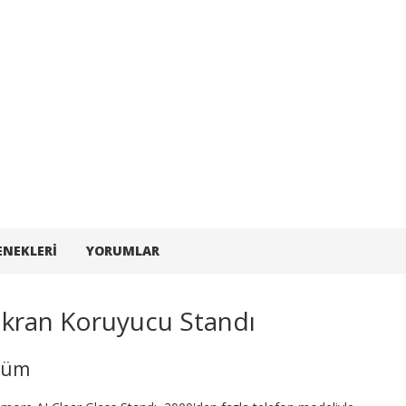
ENEKLERI
YORUMLAR
Ekran Koruyucu Standı
özüm