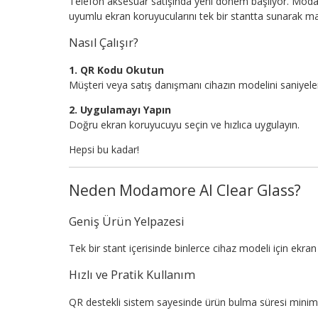
Telefon aksesuar satışında yeni dönem başlıyor. Moda
uyumlu ekran koruyucularını tek bir stantta sunarak ma
Nasıl Çalışır?
1. QR Kodu Okutun
Müşteri veya satış danışmanı cihazın modelini saniyeler
2. Uygulamayı Yapın
Doğru ekran koruyucuyu seçin ve hızlıca uygulayın.
Hepsi bu kadar!
Neden Modamore AI Clear Glass?
Geniş Ürün Yelpazesi
Tek bir stant içerisinde binlerce cihaz modeli için ekr
Hızlı ve Pratik Kullanım
QR destekli sistem sayesinde ürün bulma süresi minim