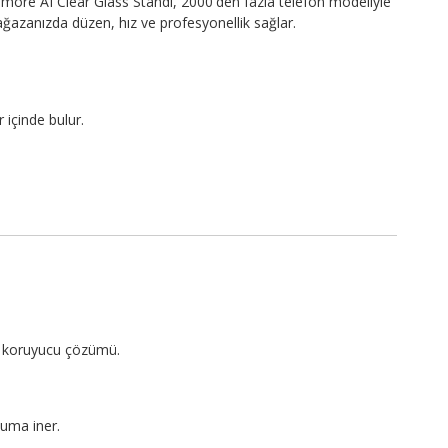
more AI Clear Glass Standı, 2000'den fazla telefon modeliyle
ğazanızda düzen, hız ve profesyonellik sağlar.
 içinde bulur.
an koruyucu çözümü.
uma iner.