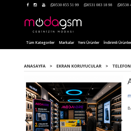
0530 855 51 99
0531 083 18 98
0538 
Tüm Kategoriler
Markalar
Yeni Ürünler
İndirimli Ürünle
ANASAYFA
>
EKRAN KORUYUCULAR
>
TELEFON
m
B