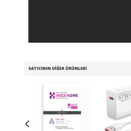
SATICININ DIĞER ÜRÜNLERI