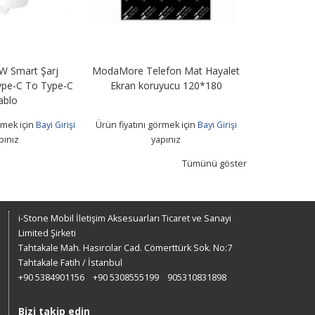
W Smart Şarj
ModaMore Telefon Mat Hayalet
KA-19T 15W H
ype-C To Type-C
Ekran koruyucu 120*180
+ Type
ablo
rmek için
Bayi Girişi
Ürün fiyatını görmek için
Bayi Girişi
Ürün fiyatını 
pınız
yapınız
Tümünü göster
i-Stone Mobil İletişim Aksesuarları Ticaret ve Sanayi
Limited Şirketi
Tahtakale Mah. Hasırcılar Cad. Cömerttürk Sok. No:7
Tahtakale Fatih / İstanbul
+90 5384901156
+90 5308555199
905310831898
Bizi takip edin