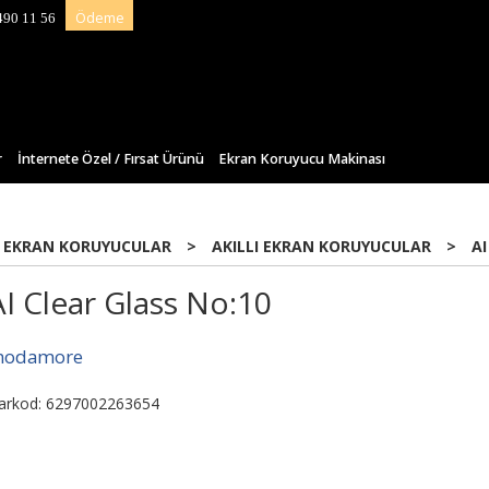
Ödeme
490 11 56
r
İnternete Özel / Fırsat Ürünü
Ekran Koruyucu Makinası
 EKRAN KORUYUCULAR
>
AKILLI EKRAN KORUYUCULAR
>
AI
AI Clear Glass No:10
odamore
arkod: 6297002263654