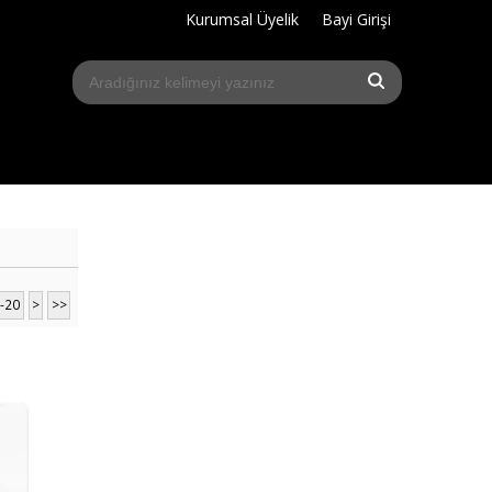
Kurumsal Üyelik
Bayi Girişi
-20
>
>>