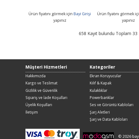
Ürün fiyatını görmek için
Bayi Girişi
Ürün fiyatını görmek iç
yapınız
yapınız
658 Kayıt bulundu Toplam 33
Müşteri Hizmetleri
Kategoriler
Hakkımızda
Ekran Koruyucular
Kargo ve Teslimat
Kılıf & Kapak
Gizlilik ve Güvenlik
Kulaklıklar
Sipariş ve İade Koşulları
Powerbanklar
Üyelik Koşulları
Ses ve Görüntü Kabloları
İletişim
Şarj Aletleri
Şarj ve Data Kabloları
© 2026 bay