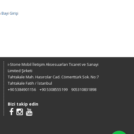
n
Bayi Girişi
i-Stone Mobil İletişim Aksesuarları Ticaret ve Sanayi
Limited Şirketi
Tahtakale Mah. Hasırcılar Cad. Cömerttürk Sok. No:7
Tahtakale Fatih / İstanbul
+90 5384901156
+90 5308555199
905310831898
Bizi takip edin