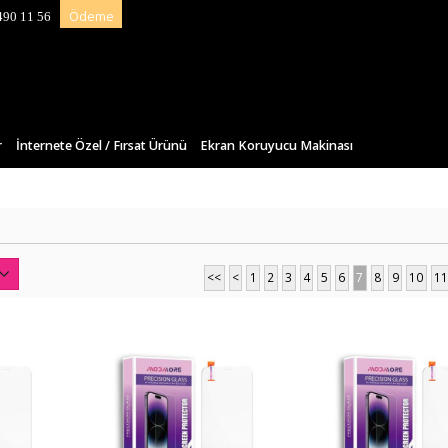
Ödeme
490 11 56
r
İnternete Özel / Fırsat Ürünü
Ekran Koruyucu Makinası
<<
<
1
2
3
4
5
6
7
8
9
10
11