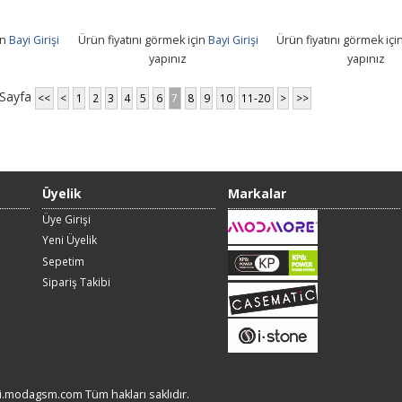
in
Bayi Girişi
Ürün fiyatını görmek için
Bayi Girişi
Ürün fiyatını görmek içi
yapınız
yapınız
 Sayfa
<<
<
1
2
3
4
5
6
7
8
9
10
11-20
>
>>
Üyelik
Markalar
Üye Girişi
Yeni Üyelik
Sepetim
Sipariş Takibi
i.modagsm.com Tüm hakları saklıdır.