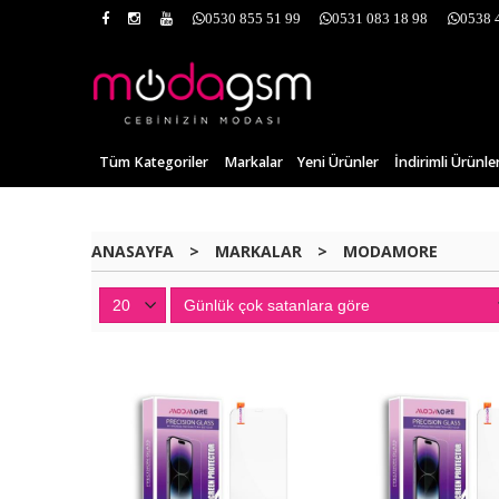
0530 855 51 99
0531 083 18 98
0538 
Tüm Kategoriler
Markalar
Yeni Ürünler
İndirimli Ürünle
ANASAYFA
>
MARKALAR
>
MODAMORE