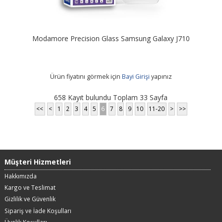
Modamore Precision Glass Samsung Galaxy J710
Ürün fiyatını görmek için
Bayi Girişi
yapınız
658 Kayıt bulundu Toplam 33 Sayfa
<<
<
1
2
3
4
5
6
7
8
9
10
11-20
>
>>
Müşteri Hizmetleri
Hakkımızda
Kargo ve Teslimat
Gizlilik ve Güvenlik
Sipariş ve İade Koşulları