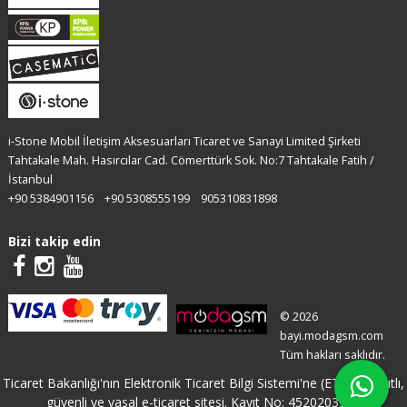
i-Stone Mobil İletişim Aksesuarları Ticaret ve Sanayi Limited Şirketi
Tahtakale Mah. Hasırcılar Cad. Cömerttürk Sok. No:7 Tahtakale Fatih /
İstanbul
+90 5384901156
+90 5308555199
905310831898
Bizi takip edin
© 2026
bayi.modagsm.com
Tüm hakları saklıdır.
Ticaret Bakanlığı'nın Elektronik Ticaret Bilgi Sistemi'ne (ETBİS) kayıtlı,
güvenli ve yasal e-ticaret sitesi. Kayıt No: 4520203358