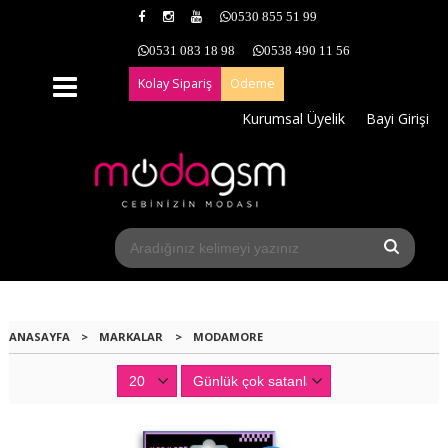
0530 855 51 99
0531 083 18 98
0538 490 11 56
Kolay Sipariş
Ödeme
Kurumsal Üyelik
Bayi Girişi
ANASAYFA
>
MARKALAR
>
MODAMORE